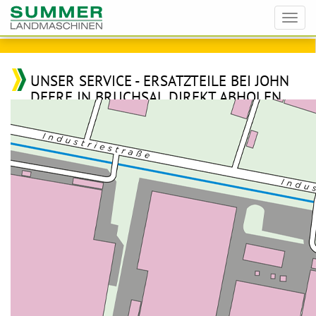
Toggl
navig
UNSER SERVICE - ERSATZTEILE BEI JOHN
DEERE IN BRUCHSAL DIREKT ABHOLEN